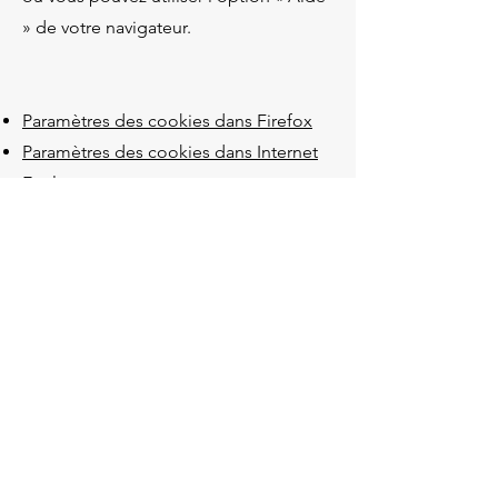
» de votre navigateur.
Paramètres des cookies dans Firefox
Paramètres des cookies dans Internet
Explorer
Paramètres des cookies dans Google
Chrome
Paramètres des cookies dans Safari (OS
X)
Paramètres des cookies dans Safari
(iOS)
Paramètres des cookies dans Android
Pour refuser et empêcher que vos